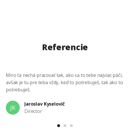
Referencie
Miro ťa nechá pracovať tak, ako sa to tebe najviac páči,
Mi
avšak je tu pre teba vždy, keď to potrebuješ, tak ako to
po
potrebuješ.
po
Jaroslav Kyselovič
JK
Director