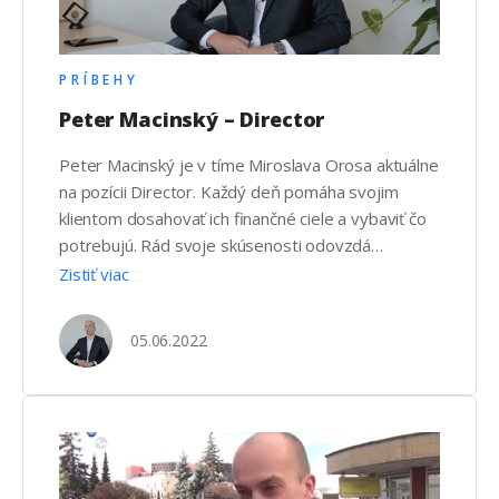
PRÍBEHY
Peter Macinský – Director
Peter Macinský je v tíme Miroslava Orosa aktuálne
na pozícii Director. Každý deň pomáha svojim
klientom dosahovať ich finančné ciele a vybaviť čo
potrebujú. Rád svoje skúsenosti odovzdá
každému kto sa pridá do nášho tímu.
Zistiť viac
05.06.2022