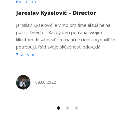
PRÍBEHY
Jaroslav Kyselovič – Director
Jaroslav Kyselovič je v mojom tíme aktuálne na
pozícii Director. Každý deň pomáha svojim
klientom dosahovať ich finančné ciele a vybaviť čo
potrebujú. Rád svoje skúsenosti odovzdá
každému kto sa pridá do nášho tímu.
Zistiť viac
08.06.2022